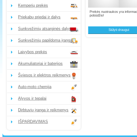
Kemperių prekės
Prekės nuotraukos yra informac
pobūdžio!
Priekabų priedai ir dalys
Sunkvežimių atsarginės dalys
Siūlyti draugui
Sunkvežimių papildoma įranga
Laivybos prekės
Akumuliatoriai ir baterijos
Šviesos ir elektros reikmenys
Auto-moto chemija
Alyvos ir tepalai
Dirbtuvių įranga ir reikmenys
IŠPARDAVIMAS