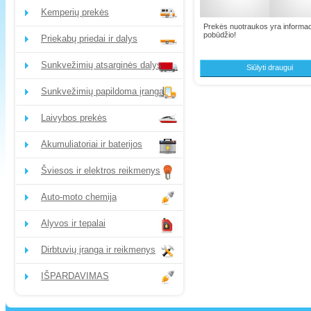
Kemperių prekės
Prekės nuotraukos yra informac
pobūdžio!
Priekabų priedai ir dalys
Sunkvežimių atsarginės dalys
Siūlyti draugui
Sunkvežimių papildoma įranga
Laivybos prekės
Akumuliatoriai ir baterijos
Šviesos ir elektros reikmenys
Auto-moto chemija
Alyvos ir tepalai
Dirbtuvių įranga ir reikmenys
IŠPARDAVIMAS