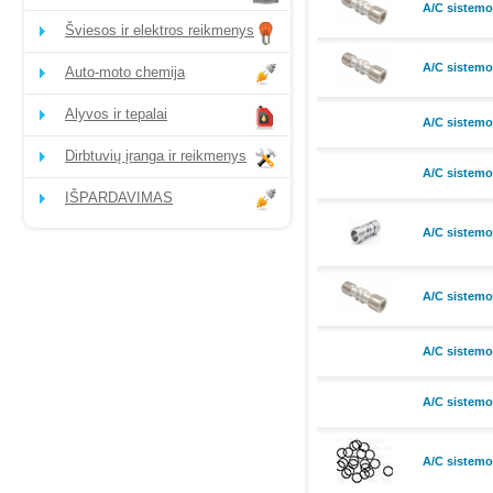
A/C sistemo
Šviesos ir elektros reikmenys
A/C sistemo
Auto-moto chemija
Alyvos ir tepalai
A/C sistemo
Dirbtuvių įranga ir reikmenys
A/C sistemo
IŠPARDAVIMAS
A/C sistemo
A/C sistemo
A/C sistemo
A/C sistemo
A/C sistemo