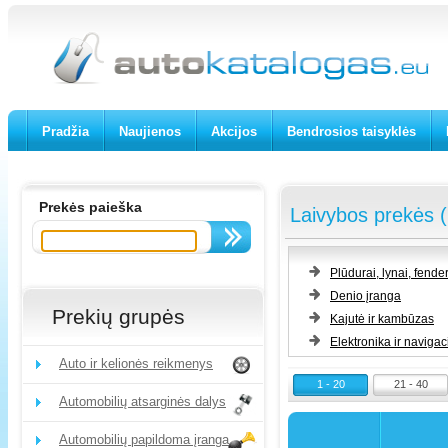
Pradžia
Naujienos
Akcijos
Bendrosios taisyklės
Prekės paieška
Laivybos prekės (
Plūdurai, lynai, fender
Denio įranga
Prekių grupės
Kajutė ir kambūzas
Elektronika ir navigac
Auto ir kelionės reikmenys
1 - 20
21 - 40
Automobilių atsarginės dalys
Automobilių papildoma įranga