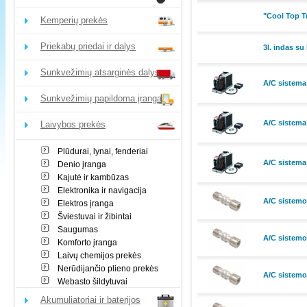
"Cool Top T
Kemperių prekės
Priekabų priedai ir dalys
3l. indas su
Sunkvežimių atsarginės dalys
A/C sistem
Sunkvežimių papildoma įranga
A/C sistem
Laivybos prekės
Plūdurai, lynai, fenderiai
A/C sistem
Denio įranga
Kajutė ir kambūzas
Elektronika ir navigacija
A/C sistemo
Elektros įranga
Šviestuvai ir žibintai
Saugumas
A/C sistemo
Komforto įranga
Laivų chemijos prekės
Nerūdijančio plieno prekės
A/C sistemo
Webasto šildytuvai
Akumuliatoriai ir baterijos