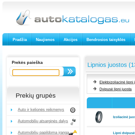
Pradžia
Naujienos
Akcijos
Bendrosios taisyklės
Prekės paieška
Lipnios juostos (1
Elektoizoliacinė lipni 
Dvipusė lipni juosta
Prekių grupės
Auto ir kelionės reikmenys
Izoliacinė j
Automobilių atsarginės dalys
Automobilių papildoma įranga
Lipni dvipusė