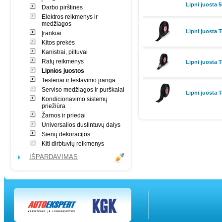
Lipni juosta
Darbo pirštinės
Elektros reikmenys ir
medžiagos
Lipni juosta 
Įrankiai
Kitos prekės
Kanistrai, piltuvai
Ratų reikmenys
Lipni juosta 
Lipnios juostos
Testeriai ir testavimo įranga
Serviso medžiagos ir purškalai
Lipni juosta 
Kondicionavimo sistemų
priežiūra
Žarnos ir priedai
Universalios duslintuvų dalys
Sienų dekoracijos
Kiti dirbtuvių reikmenys
IŠPARDAVIMAS