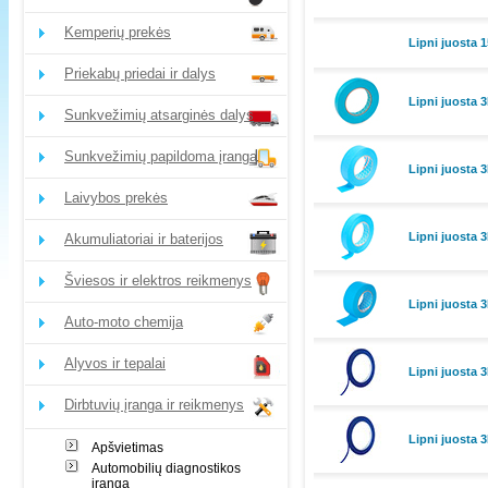
Kemperių prekės
Lipni juosta
Priekabų priedai ir dalys
Lipni juosta
Sunkvežimių atsarginės dalys
Sunkvežimių papildoma įranga
Lipni juosta
Laivybos prekės
Lipni juosta
Akumuliatoriai ir baterijos
Šviesos ir elektros reikmenys
Lipni juosta
Auto-moto chemija
Alyvos ir tepalai
Lipni juosta
Dirbtuvių įranga ir reikmenys
Lipni juosta
Apšvietimas
Automobilių diagnostikos
įranga