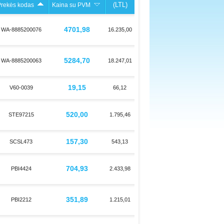
(LTL)
rekės kodas
Kaina su PVM
4701,98
WA-8885200076
16.235,00
5284,70
WA-8885200063
18.247,01
19,15
V60-0039
66,12
520,00
STE97215
1.795,46
157,30
SCSL473
543,13
704,93
PBI4424
2.433,98
351,89
PBI2212
1.215,01