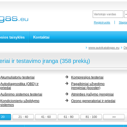
Registruotis
Slapt
sios taisyklės
Kontaktai
www.autokatalogas.eu
Di
eriai ir testavimo įranga (358 prekių)
Akumuliatorių testeriai
Kompresijos testeriai
Autodiagnostika (OBD) ir
Pagalbiniai užvedimo
priedai
įrenginiai (booster)
Aušinimo sistemos testeriai
Atminties įrašymo įrenginiai
Kondicionierių užpildymo
Ozono generatoriai ir priedai
sistemos
- 20
21 - 40
41 - 60
61 - 80
81 - 100
>>