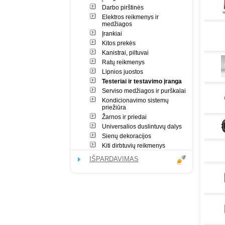
Darbo pirštinės
Elektros reikmenys ir
medžiagos
Įrankiai
Kitos prekės
Kanistrai, piltuvai
Ratų reikmenys
Lipnios juostos
Testeriai ir testavimo įranga
Serviso medžiagos ir purškalai
Kondicionavimo sistemų
priežiūra
Žarnos ir priedai
Universalios duslintuvų dalys
Sienų dekoracijos
Kiti dirbtuvių reikmenys
IŠPARDAVIMAS