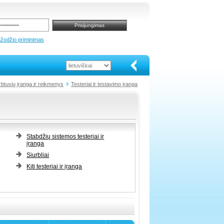
ažodžio priminimas
rbtuvių įranga ir reikmenys
Testeriai ir testavimo įranga
Stabdžių sistemos testeriai ir
įranga
Siurbliai
Kiti testeriai ir įranga