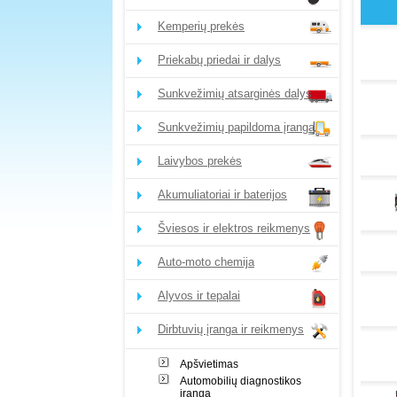
Kemperių prekės
Priekabų priedai ir dalys
Sunkvežimių atsarginės dalys
Sunkvežimių papildoma įranga
Laivybos prekės
Akumuliatoriai ir baterijos
Šviesos ir elektros reikmenys
Auto-moto chemija
Alyvos ir tepalai
Dirbtuvių įranga ir reikmenys
Apšvietimas
Automobilių diagnostikos
įranga