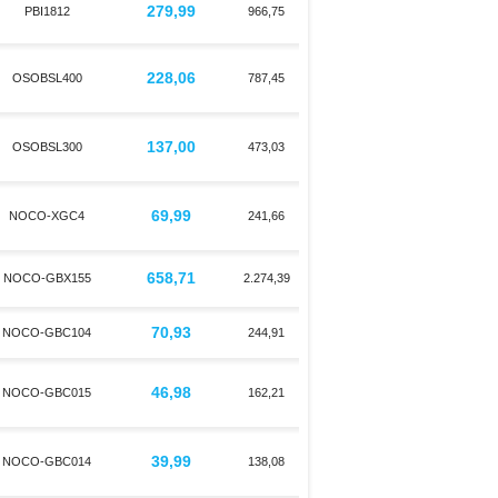
279,99
PBI1812
966,75
228,06
OSOBSL400
787,45
137,00
OSOBSL300
473,03
69,99
NOCO-XGC4
241,66
658,71
NOCO-GBX155
2.274,39
70,93
NOCO-GBC104
244,91
46,98
NOCO-GBC015
162,21
39,99
NOCO-GBC014
138,08