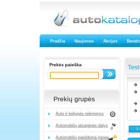
Pradžia
Naujienos
Akcijos
Bendro
Prekės paieška
Test
Prekių grupės
Auto ir kelionės reikmenys
Automobilių atsarginės dalys
1 
Automobilių papildoma įranga