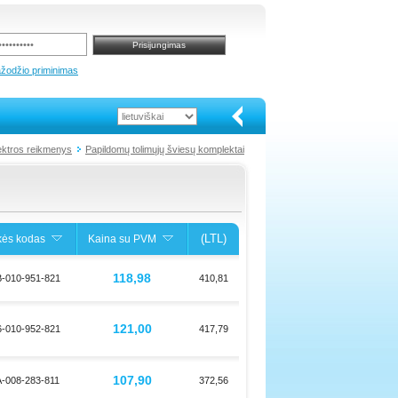
ažodžio priminimas
lektros reikmenys
Papildomų tolimųjų šviesų komplektai
(LTL)
kės kodas
Kaina su PVM
118,98
-010-951-821
410,81
121,00
-010-952-821
417,79
107,90
-008-283-811
372,56