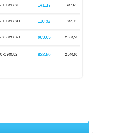
141,17
-007-893-811
487,43
110,92
-007-893-841
382,98
683,65
-007-893-871
2.360,51
822,80
Q-Q900302
2.840,96