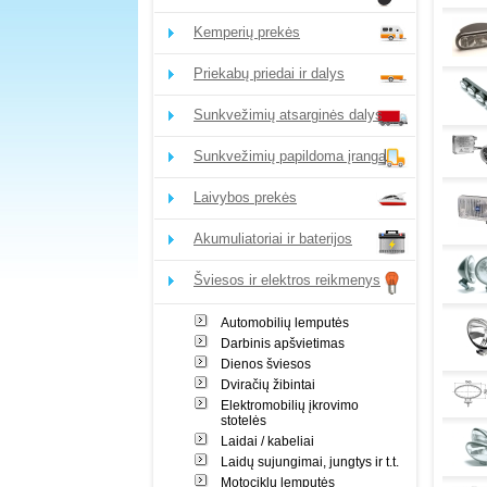
Kemperių prekės
Priekabų priedai ir dalys
Sunkvežimių atsarginės dalys
Sunkvežimių papildoma įranga
Laivybos prekės
Akumuliatoriai ir baterijos
Šviesos ir elektros reikmenys
Automobilių lemputės
Darbinis apšvietimas
Dienos šviesos
Dviračių žibintai
Elektromobilių įkrovimo
stotelės
Laidai / kabeliai
Laidų sujungimai, jungtys ir t.t.
Motociklų lemputės