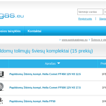
Registruotis
Slapt
sios taisyklės
Kontaktai
www.autokatalogas.eu
Šviesos ir e
ldomų tolimųjų šviesų komplektai (15 prekių)
Aprašas
Pre
Papildomų žibintų kompl. Hella Comet FF450 12V H3 12.5
1FB
Papildomų žibintų kompl. Hella Comet FF500 12V H3 17.5
1F6
Papildomų žibintų kompl. Hella FF50
1FA