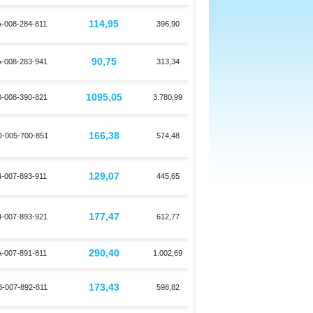
114,95
-008-284-811
396,90
90,75
-008-283-941
313,34
1095,05
-008-390-821
3.780,99
166,38
-005-700-851
574,48
129,07
-007-893-911
445,65
177,47
-007-893-921
612,77
290,40
-007-891-811
1.002,69
173,43
-007-892-811
598,82