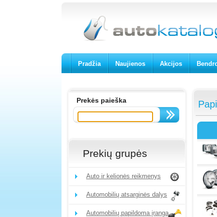
Pradžia
Naujienos
Akcijos
Bendro
Prekės paieška
Papi
Prekių grupės
Auto ir kelionės reikmenys
Automobilių atsarginės dalys
Automobilių papildoma įranga