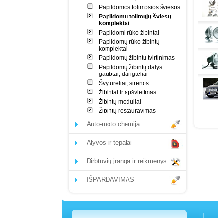
Papildomos tolimosios šviesos
Papildomų tolimųjų šviesų
komplektai
Papildomi rūko žibintai
Papildomų rūko žibintų
komplektai
Papildomų žibintų tvirtinimas
Papildomų žibintų dalys,
gaubtai, dangteliai
Švyturėliai, sirenos
Žibintai ir apšvietimas
Žibintų moduliai
Žibintų restauravimas
Auto-moto chemija
Alyvos ir tepalai
Dirbtuvių įranga ir reikmenys
IŠPARDAVIMAS