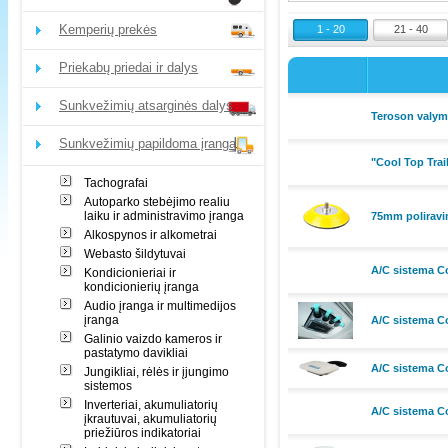
Kemperių prekės
1 - 20
21 - 40
Priekabų priedai ir dalys
Sunkvežimių atsarginės dalys
Teroson valy
Sunkvežimių papildoma įranga
"Cool Top Trai
Tachografai
Autoparko stebėjimo realiu
laiku ir administravimo įranga
75mm polirav
Alkospynos ir alkometrai
Webasto šildytuvai
A/C sistema C
Kondicionieriai ir
kondicionierių įranga
Audio įranga ir multimedijos
įranga
A/C sistema C
Galinio vaizdo kameros ir
pastatymo davikliai
A/C sistema C
Jungikliai, rėlės ir įjungimo
sistemos
Inverteriai, akumuliatorių
A/C sistema C
įkrautuvai, akumuliatorių
priežiūros indikatoriai