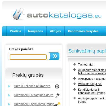
Pradžia
Naujienos
Akcijos
Bendrosios taisyklės
Prekės paieška
Sunkvežimių papi
Tachografai
Autoparko stebėjimo r
laiku ir administravim
Prekių grupės
Alkospynos ir alkomet
Webasto šildytuvai
Auto ir kelionės reikmenys
Kondicionieriai ir
kondicionierių įranga
Automobilių atsarginės dalys
Audio įranga ir multi
įranga
Automobilių papildoma įranga