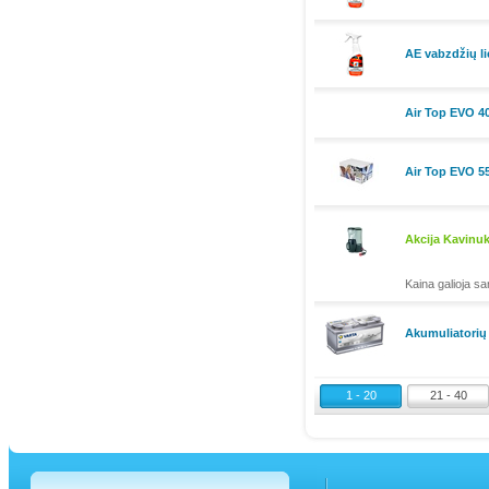
AE vabzdžių li
Air Top EVO 40
Air Top EVO 55
Akcija Kavinu
Kaina galioja san
Akumuliatorių 
1 - 20
21 - 40