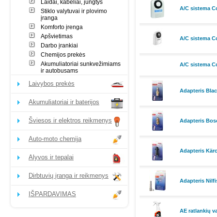
Laidai, kabeliai, jungtys
A/C sistema C
Stiklo valytuvai ir plovimo
įranga
Komforto įrenga
Apšvietimas
A/C sistema C
Darbo įrankiai
Chemijos prekės
Akumuliatoriai sunkvežimiams
A/C sistema Co
ir autobusams
Laivybos prekės
Adapteris Blac
Akumuliatoriai ir baterijos
Šviesos ir elektros reikmenys
Adapteris Bosc
Auto-moto chemija
Adapteris Kärc
Alyvos ir tepalai
Dirbtuvių įranga ir reikmenys
Adapteris Nilfi
IŠPARDAVIMAS
AE ratlankių va