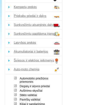
Kemperių prekės
Priekabų priedai ir dalys
Sunkvežimių atsarginės dalys
Sunkvežimių papildoma įranga
Laivybos prekės
Akumuliatoriai ir baterijos
Šviesos ir elektros reikmenys
Auto-moto chemija
Automobilio priežiūros
priemonės
Degalų ir alyvos priedai
Aušinimo skysčiai
Stiklo valikliai
Paviršių valikliai
Klijai ir sandarinimo