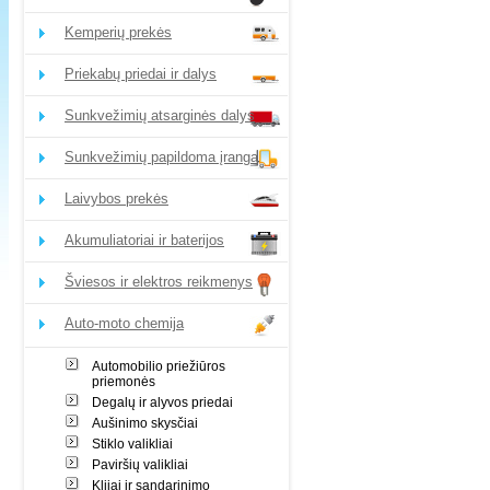
Kemperių prekės
Priekabų priedai ir dalys
Sunkvežimių atsarginės dalys
Sunkvežimių papildoma įranga
Laivybos prekės
Akumuliatoriai ir baterijos
Šviesos ir elektros reikmenys
Auto-moto chemija
Automobilio priežiūros
priemonės
Degalų ir alyvos priedai
Aušinimo skysčiai
Stiklo valikliai
Paviršių valikliai
Klijai ir sandarinimo