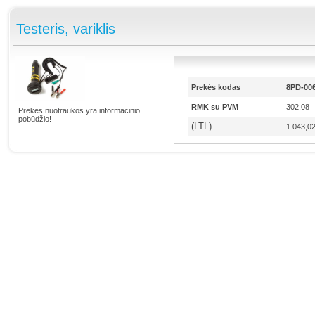
Testeris, variklis
Prekės kodas
8PD-006
RMK su PVM
302,08
Prekės nuotraukos yra informacinio
pobūdžio!
(LTL)
1.043,0