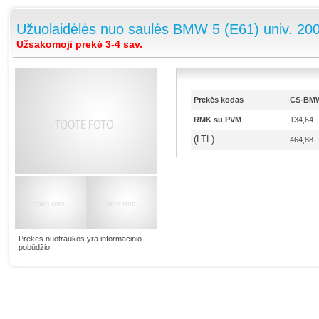
Užuolaidėlės nuo saulės BMW 5 (E61) univ. 20
Užsakomoji prekė 3-4 sav.
Prekės kodas
CS-BMW
RMK su PVM
134,64
(LTL)
464,88
Prekės nuotraukos yra informacinio
pobūdžio!