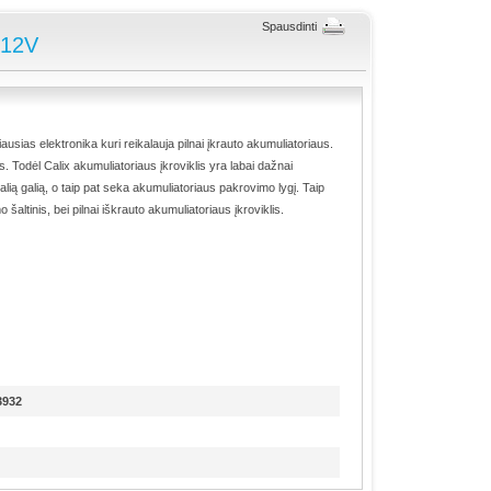
Spausdinti
,12V
iausias elektronika kuri reikalauja pilnai įkrauto akumuliatoriaus.
. Todėl Calix akumuliatoriaus įkroviklis yra labai dažnai
lią galią, o taip pat seka akumuliatoriaus pakrovimo lygį. Taip
 šaltinis, bei pilnai iškrauto akumuliatoriaus įkroviklis.
3932