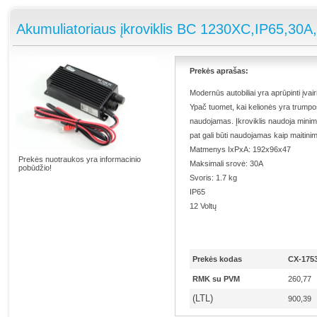
Akumuliatoriaus įkroviklis BC 1230XC,IP65,30A
Prekės aprašas:
Modernūs autobiliai yra aprūpinti įvair
Ypač tuomet, kai kelionės yra trumpos
naudojamas. Įkroviklis naudoja minima
pat gali būti naudojamas kaip maitinimo
Matmenys IxPxA:
192x96x47
Prekės nuotraukos yra informacinio
Maksimali srovė: 30A
pobūdžio!
Svoris: 1.7 kg
IP65
12 Voltų
Prekės kodas
CX-175
RMK su PVM
260,77
(LTL)
900,39